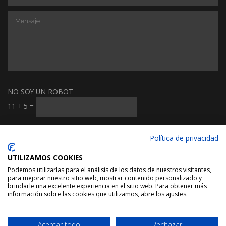
NO SOY UN ROBOT
11
+
5
=
He leído y acepto la información sobre tratamiento de datos
Política de privacidad
personales.
Ver Tratamiento de datos
UTILIZAMOS COOKIES
Podemos utilizarlas para el análisis de los datos de nuestros visitantes,
para mejorar nuestro sitio web, mostrar contenido personalizado y
brindarle una excelente experiencia en el sitio web. Para obtener más
información sobre las cookies que utilizamos, abre los ajustes.
EMMOA ©
2026
.
Aviso legal |
Pol. Privacidad |
Pol. Cookies
Aceptar todo
Rechazar